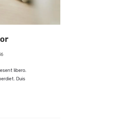
tor
16
esent libero.
erdiet. Duis