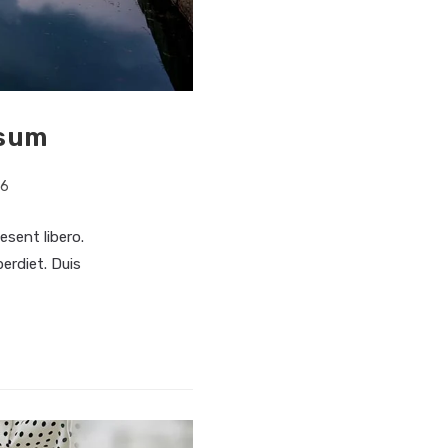
psum
16
esent libero.
erdiet. Duis