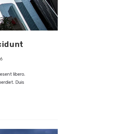
cidunt
16
esent libero.
erdiet. Duis