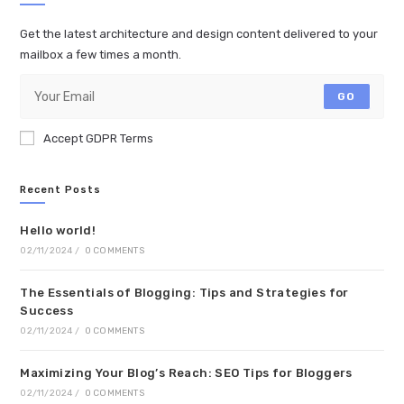
Get the latest architecture and design content delivered to your
mailbox a few times a month.
GO
Accept GDPR Terms
Recent Posts
Hello world!
02/11/2024
/
0 COMMENTS
The Essentials of Blogging: Tips and Strategies for
Success
02/11/2024
/
0 COMMENTS
Maximizing Your Blog’s Reach: SEO Tips for Bloggers
02/11/2024
/
0 COMMENTS