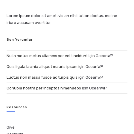
Lorem ipsum dolor sit amet, vis an nihil tation doctus, mel ne
iriure accusam evertitur.
Son Yorumlar
Nulla metus metus ullamcorper vel tincidunt
için
OceanWP
Quis ligula lacinia aliquet mauris ipsum
için
OceanWP
Luctus non massa fusce ac turpis quis
için
OceanWP
Conubia nostra per inceptos himenaeos
için
OceanWP
Resources
Give