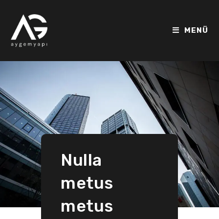
MENÜ
Nulla
metus
metus